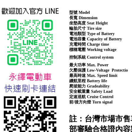
型號 Model
長寬 Dimension
坐墊高度 Seat Height
輪胎尺寸 Tire size
電池類型 Type of Battery
電池容量 Capacity of Battery
台北新北蘆洲永繹電動車業威
充電時間 Charge time
勝16吋電動輔助自行車:TSV19
標稱電壓 Working voltage
美樂蒂(Melody)
控制系統 Control system
最大功率 Max. Power
欠壓保護 Low-Voltage Protectio
最高時速 Max. Speed limit
續航里程 Battery life
爬坡能力 Gradeability
安全載重量 Safety Load
定速巡航 Cruise Control
前/後方向燈 Turn signal
註：台灣市場市售
部審驗合格證內容