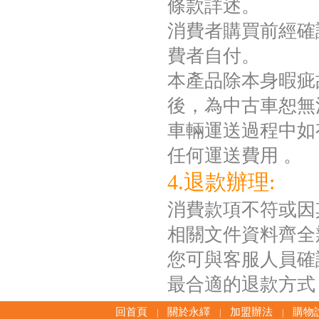
條款詳述。
消費者購買前經確
費者自付。
本產品除本身暇疵
後，為中古車恕無
車輛運送過程中如
任何運送費用 。
4.退款辦理:
消費款項不符或因
相關文件資料齊全
您可與客服人員確
最合適的退款方式
回首頁
關於永繹
加盟辦法
購物
|
|
|