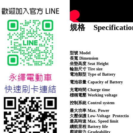
規格 Specificatio
台北新北蘆洲永繹電動車業威
型號 Model
勝16吋電動輔助自行車:TSV19
長寬 Dimension
美樂蒂(Melody)
坐墊高度 Seat Height
輪胎尺寸 Tire size
電池類型 Type of Battery
電池容量 Capacity of Battery
充電時間 Charge time
標稱電壓 Working voltage
控制系統 Control system
最大功率 Max. Power
欠壓保護 Low-Voltage Protectio
最高時速 Max. Speed limit
續航里程 Battery life
爬坡能力 Gradeability