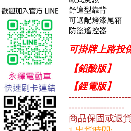
舒適型靠背
可選配烤漆尾箱
防盜遙控器
可掛牌上路投
台北新北蘆洲永繹電動車業威
勝16吋電動輔助自行車:TSV19
【鉛酸版】 售
美樂蒂(Melody)
【鋰電版】 售
---------------------
-------------------
商品保固或退
1.出貨時間: