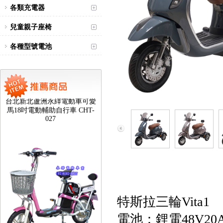
各類充電器
兒童親子座椅
各種型號電池
台北新北蘆洲永繹電動車可愛
馬18吋電動輔助自行車 CHT-
027
特斯拉三輪Vita1
電池：鋰電48V20A