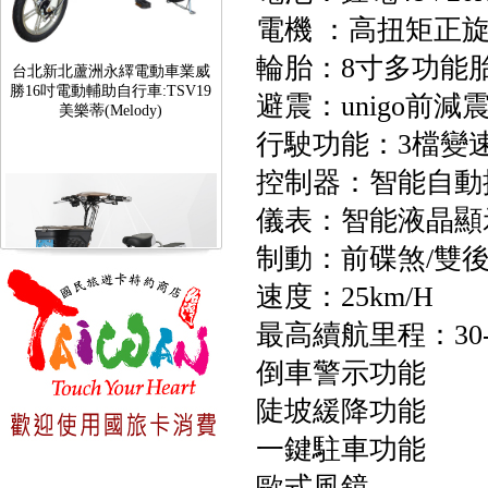
電機 ：高扭矩正
台北新北蘆洲永繹電動車業威
勝16吋電動輔助自行車:TSV19
輪胎：8寸多功能
美樂蒂(Melody)
避震：unigo前減
行駛功能：3檔變速
控制器：智能自動
儀表：智能液晶顯
制動：前碟煞/雙
速度：25km/H
最高續航里程：30-
台北新北蘆洲永繹電動車可愛
倒車警示功能
馬18吋電動輔助自行車 CHT-
027
陡坡緩降功能
一鍵駐車功能
歐式風鏡