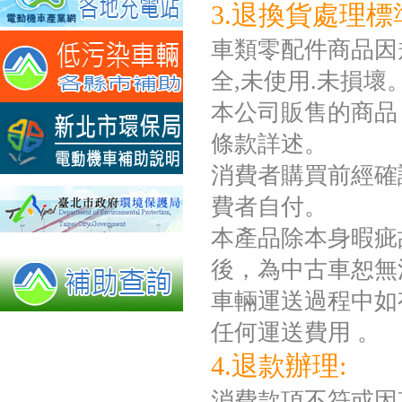
3.退換貨處理標
車類零配件商品因規
全,未使用.未損壞
本公司販售的商品
條款詳述。
消費者購買前經確
費者自付。
本產品除本身暇疵
後，為中古車恕無
車輛運送過程中如
任何運送費用 。
4.退款辦理:
消費款項不符或因