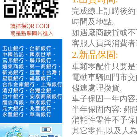
完成線上訂購後約 
時間及地點。
如遇廠商缺貨或不
客服人員與消費者
2.新品保固:
車類零配件只要是
電動車騎回門市交
儘速處理換貨。
車子保固一年內容
半年保固內容: 
消耗性零件不予保固如
其它零件,以及人