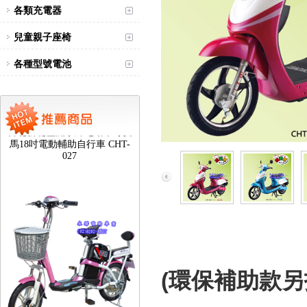
各類充電器
兒童親子座椅
各種型號電池
台北新北蘆洲永繹電動車可愛
馬18吋電動輔助自行車 CHT-
027
(環保補助款