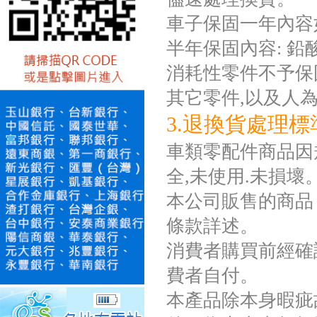
車子保固一年內容
半年保固內容: 
消耗性零件不予保固如
其它零件,以及人
3.退換貨處理標
車類零配件商品因規
全,未使用.未損壞
本公司販售的商品
條款詳述。
消費者購買前經確
費者自付。
本產品除本身暇疵