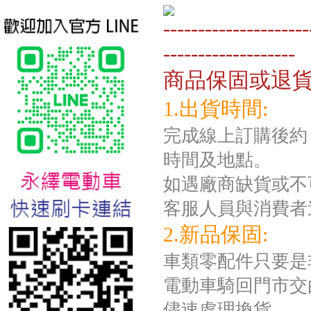
---------------------
-------------------
商品保固或退
1.出貨時間:
台北新北蘆洲永繹電動車業威
完成線上訂購後約 
勝16吋電動輔助自行車:TSV19
美樂蒂(Melody)
時間及地點。
如遇廠商缺貨或不
客服人員與消費者
2.新品保固:
車類零配件只要是
電動車騎回門市交
儘速處理換貨。