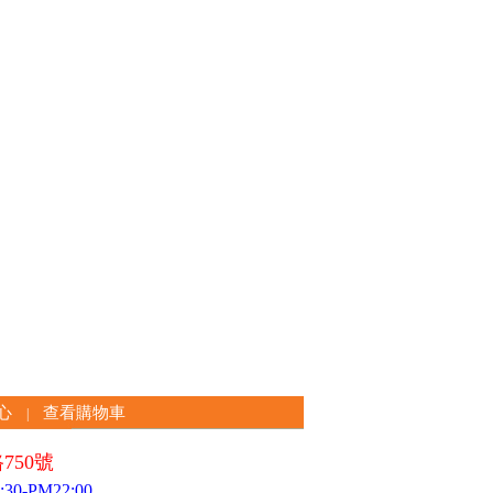
心
查看購物車
|
750號
0-PM22:00