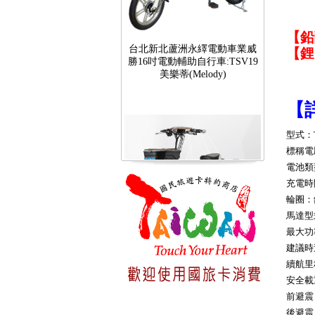
台北新北蘆洲永繹電動車業威
【鉛
勝16吋電動輔助自行車:TSV19
【
美樂蒂(Melody)
【
型式：T
標稱電
電池類型
充電時
輪圈：
馬達型
最大功
台北新北蘆洲永繹電動車可愛
馬18吋電動輔助自行車 CHT-
建議時速
027
續航里
安全載重
前避震
後避震