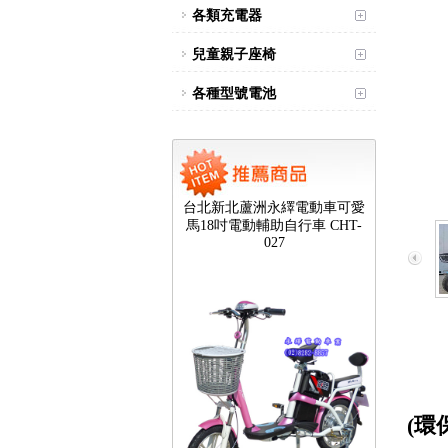
各類充電器
兒童親子座椅
各種型號電池
台北新北蘆洲永繹電動車可愛
馬18吋電動輔助自行車 CHT-
027
(環