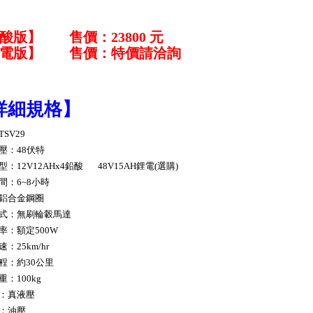
酸版】 售價：23800 元
鋰電版】 售價：特價請洽詢
詳細規格】
SV29
壓：48伏特
：12V12AHx4鉛酸 48V15AH鋰電(選購)
間：6~8小時
鋁合金鋼圈
式：無刷輪轂馬達
率：額定500W
：25km/hr
程：約30公里
：100kg
：真液壓
：油壓