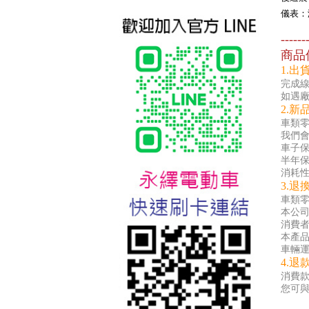
儀表：
------
商品
1.出
完成線
如遇
2.新
車類
台北新北蘆洲永繹電動車業威
我們
勝16吋電動輔助自行車:TSV19
車子保
美樂蒂(Melody)
半年保
消耗性
3.退
車類零
本公
消費
本產
車輛運
4.退
消費
您可