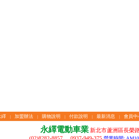
永繹
加盟辦法
購物說明
付款說明
最新消息
會員中
|
|
|
|
|
永繹電動車業
新北市蘆洲區長榮路
(02)8282-8857 0937-949-375
營業時間: AM10:3