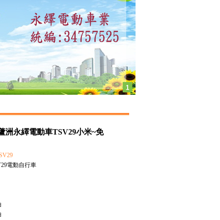
1
蘆洲永繹電動車TSV29小米~免
V29
V29電動自行車
油
油