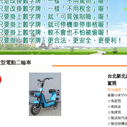
微型電動二輪車
台北新北
駕照
商品編號：TS
泰勝小米TS
☆免駕照
☆免稅金
☆免牌照
☆無須加汽
☆無須加機