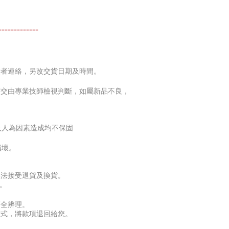
-------------
費者連絡，另改交貨日期及時間。
市交由專業技師檢視判斷，如屬新品不良，
以及人為因素造成均不保固
損壞。
無法接受退貨及換貨。
。
齊全辨理。
方式，將款項退回給您。