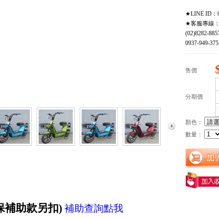
★LINE ID：0
★客服專線
(02)8282-885
0937-949-375
售價
分期價
顏色：
數量：
保補助款另扣)
補助查詢點我