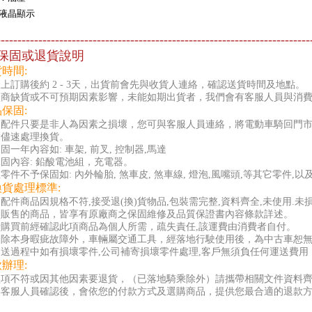
液晶顯示
---------------------------------------------------------------------------
保固或退貨說明
貨時間:
上訂購後約 2 - 3天，出貨前會先與收貨人連絡，確認送貨時間及地點。
廠商缺貨或不可預期因素影響，未能如期出貨者，我們會有客服人員與消
品保固:
零配件只要是非人為因素之損壞，您可與客服人員連絡，將電動車騎回門
會儘速處理換貨。
固一年內容如: 車架, 前叉, 控制器,馬達
固內容: 鉛酸電池組，充電器。
零件不予保固如: 內外輪胎, 煞車皮, 煞車線, 燈泡,風嘴頭,等其它零件,
換貨處理標準:
配件商品因規格不符,接受退(換)貨物品,包裝需完整,資料齊全,未使用.未
司販售的商品，皆享有原廠商之保固維修及品質保證書內容條款詳述。
者購買前經確認此項商品為個人所需，疏失責任,該運費由消費者自付。
品除本身暇疵故障外，車輛屬交通工具，經落地行駛使用後，為中古車恕
送過程中如有損壞零件,公司補寄損壞零件處理,客戶無須負任何運送費用 
款辦理:
款項不符或因其他因素要退貨，（已落地騎乘除外）請攜帶相關文件資料
與客服人員確認後，會依您的付款方式及選購商品，提供您最合適的退款