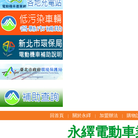
回首頁
關於永繹
加盟辦法
購物
|
|
|
永繹電動車