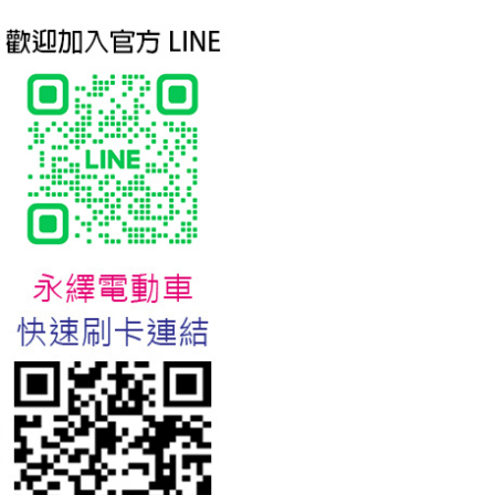
台北新北蘆洲永繹電動車業威
勝16吋電動輔助自行車:TSV19
美樂蒂(Melody)