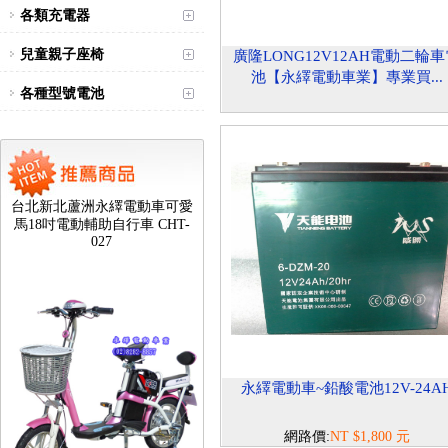
各類充電器
兒童親子座椅
廣隆LONG12V12AH電動二輪
池【永繹電動車業】專業買...
各種型號電池
台北新北蘆洲永繹電動車可愛
馬18吋電動輔助自行車 CHT-
027
永繹電動車~鉛酸電池12V-24A
網路價:
NT $1,800 元