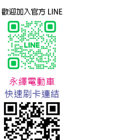
台北新北蘆洲永繹電動車業威
勝16吋電動輔助自行車:TSV19
美樂蒂(Melody)