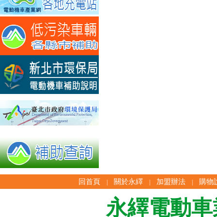
回首頁
關於永繹
加盟辦法
購物
|
|
|
永繹電動車