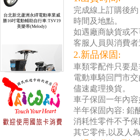
台北新北蘆洲永繹電動車業威
完成線上訂購後約 
勝16吋電動輔助自行車:TSV19
美樂蒂(Melody)
時間及地點。
如遇廠商缺貨或不
客服人員與消費者
2.新品保固:
車類零配件只要是
電動車騎回門市交
儘速處理換貨。
台北新北蘆洲永繹電動車可愛
車子保固一年內容
馬18吋電動輔助自行車 CHT-
027
半年保固內容: 
消耗性零件不予保固如
其它零件,以及人