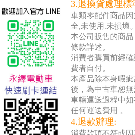
3.退換貨處理標
車類零配件商品因規
全,未使用.未損壞
本公司販售的商品
條款詳述。
台北新北蘆洲永繹電動車業威
消費者購買前經確
勝16吋電動輔助自行車:TSV19
美樂蒂(Melody)
費者自付。
本產品除本身暇疵
後，為中古車恕無
車輛運送過程中如
任何運送費用 。
4.退款辦理:
消費款項不符或因