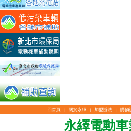
回首頁
關於永繹
加盟辦法
購物
|
|
|
永繹電動車