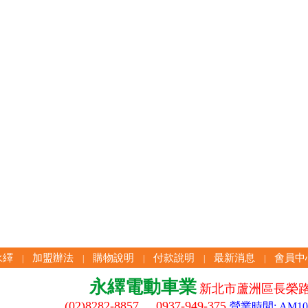
永繹
加盟辦法
購物說明
付款說明
最新消息
會員中
|
|
|
|
|
永繹電動車業
新北市蘆洲區長榮路
(02)8282-8857 0937-949-375
營業時間: AM10:3