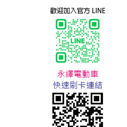
台北新北蘆洲永繹電動車業威
勝16吋電動輔助自行車:TSV19
美樂蒂(Melody)