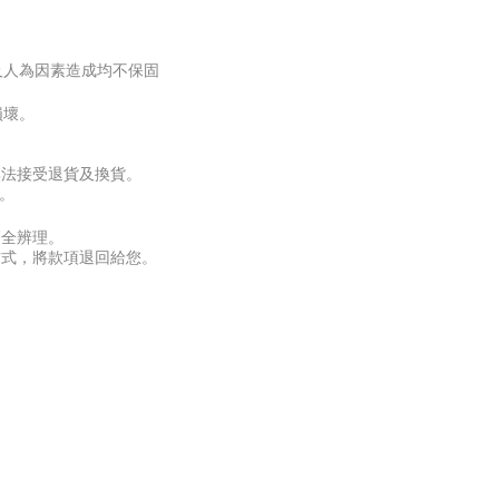
以及人為因素造成均不保固
損壞。
無法接受退貨及換貨。
。
齊全辨理。
方式，將款項退回給您。