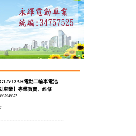
1
G12V12AH電動二輪車電池
動車業】專業買賣、維修
937949375
：
7