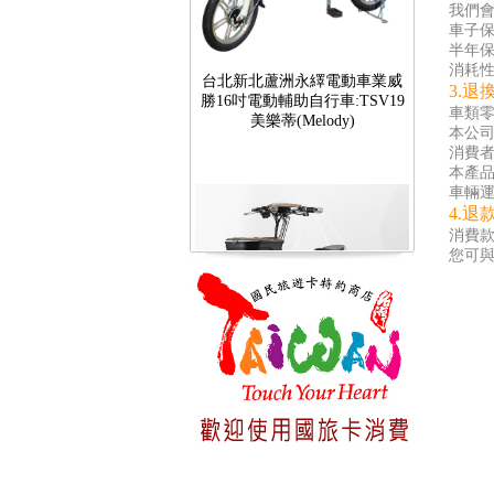
我們
車子保
半年保
台北新北蘆洲永繹電動車業威
消耗性
勝16吋電動輔助自行車:TSV19
3.退
美樂蒂(Melody)
車類零
本公
消費
本產
車輛運
4.退
消費
您可
台北新北蘆洲永繹電動車可愛
馬18吋電動輔助自行車 CHT-
027