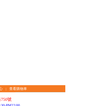
心
查看購物車
|
750號
0-PM22:00