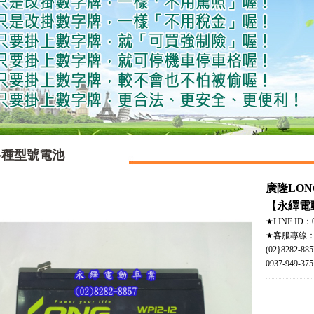
各種型號電池
廣隆LON
【永繹電
★LINE ID：0
★客服專線
(02}8282-885
0937-949-375