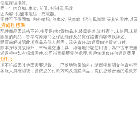
會儘速處理換貨。
固一年內容如: 車架, 前叉, 控制器,馬達
固內容: 鉛酸電池組，充電器。
零件不予保固如: 內外輪胎, 煞車皮, 煞車線, 燈泡,風嘴頭,等其它零件,
換貨處理標準:
配件商品因規格不符,接受退(換)貨物品,包裝需完整,資料齊全,未使用.未
司販售的商品，皆享有原廠商之保固維修及品質保證書內容條款詳述。
者購買前經確認此項商品為個人所需，疏失責任,該運費由消費者自付。
品除本身暇疵故障外，車輛屬交通工具，經落地行駛使用後，為中古車恕
送過程中如有損壞零件,公司補寄損壞零件處理,客戶無須負任何運送費用 
款辦理:
款項不符或因其他因素要退貨，（已落地騎乘除外）請攜帶相關文件資料
與客服人員確認後，會依您的付款方式及選購商品，提供您最合適的退款