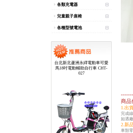
各類充電器
兒童親子座椅
各種型號電池
台北新北蘆洲永繹電動車可愛
馬18吋電動輔助自行車 CHT-
027
------
商品
1.出
完成線
如遇
2.新
車類