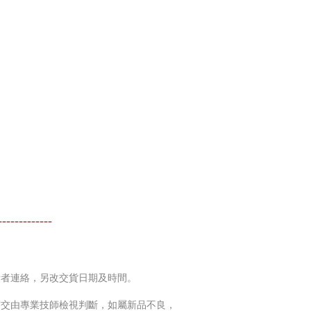
-------------
費者連絡，另改交貨日期及時間。
市交由專業技師檢視判斷，如屬新品不良，