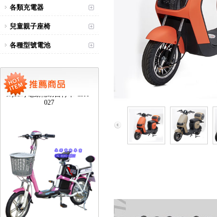
各類充電器
兒童親子座椅
各種型號電池
台北新北蘆洲永繹電動車可愛
馬18吋電動輔助自行車 CHT-
027