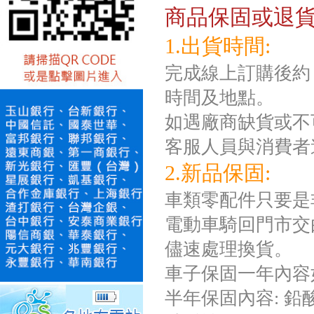
商品保固或退
1.出貨時間:
完成線上訂購後約 
時間及地點。
如遇廠商缺貨或不
客服人員與消費者
2.新品保固:
車類零配件只要是
電動車騎回門市交
儘速處理換貨。
車子保固一年內容
半年保固內容: 