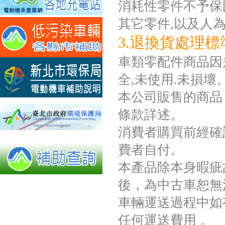
消耗性零件不予保固如
其它零件,以及人
3.退換貨處理標
車類零配件商品因規
全,未使用.未損壞
本公司販售的商品
條款詳述。
消費者購買前經確
費者自付。
本產品除本身暇疵
後，為中古車恕無
車輛運送過程中如
任何運送費用 。