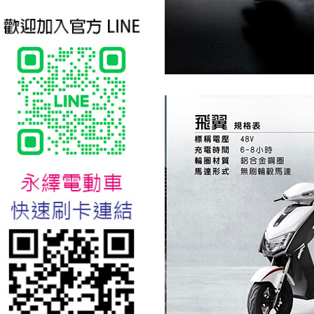
台北新北蘆洲永繹電動車業威
勝16吋電動輔助自行車:TSV19
美樂蒂(Melody)