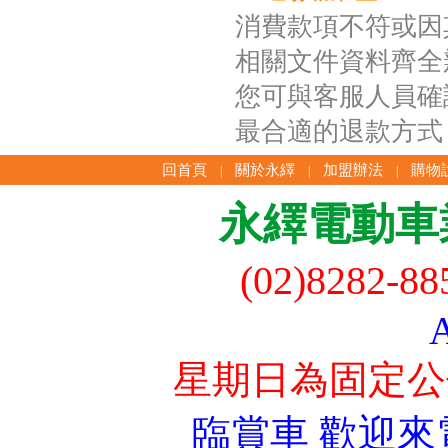
消費款項不符或因
相關文件資料齊全
您可與客服人員確
最合適的退款方式
回首頁
關於永繹
加盟辦法
購物
|
|
|
永繹電動車
(02)8282-8
星期日為固定公
臨賞車 歡迎來電洽