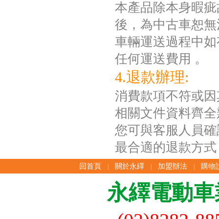
本產品除本身暇疵
後，為中古車恕無
車輛運送過程中如
任何運送費用 。
4.退款辦理:
消費款項不符或因
相關文件資料齊全
您可與客服人員確
最合適的退款方式
回首頁
關於永繹
加盟辦法
購物
|
|
|
永繹電動車