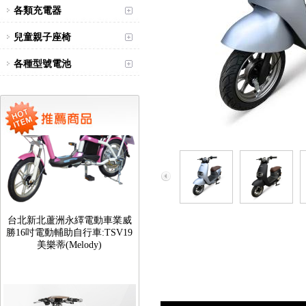
各類充電器
兒童親子座椅
各種型號電池
台北新北蘆洲永繹電動車業威
勝16吋電動輔助自行車:TSV19
美樂蒂(Melody)