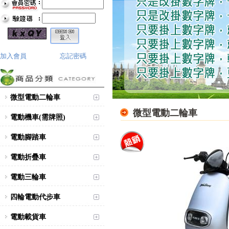
加入會員
忘記密碼
微型電動二輪車
微型電動二輪車
電動機車(需牌照)
電動腳踏車
電動折疊車
電動三輪車
四輪電動代步車
台北新北蘆洲永繹電動車可愛
電動載貨車
馬18吋電動輔助自行車 CHT-
027