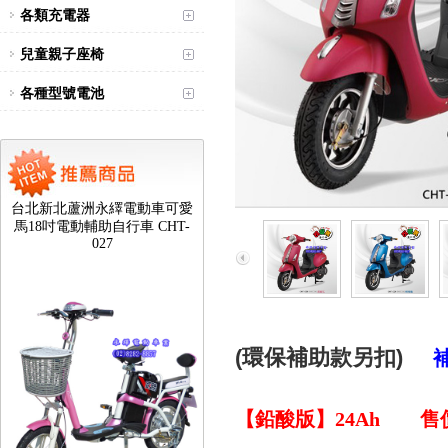
各類充電器
兒童親子座椅
各種型號電池
台北新北蘆洲永繹電動車可愛
馬18吋電動輔助自行車 CHT-
027
(環保補助款另扣)
【鉛酸版】24Ah 售價：