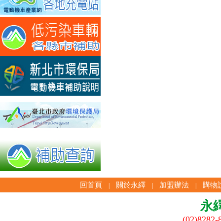
回首頁
關於永繹
加盟辦法
購物
|
|
|
永
(02)8282