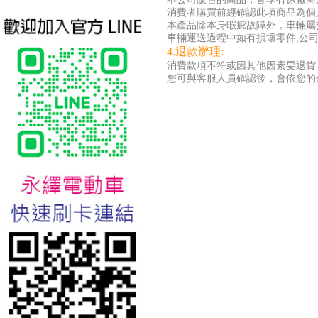
消費者購買前經確認此項商品為個
本產品除本身暇疵故障外，車輛屬
車輛運送過程中如有損壞零件,公司
4.退款辦理:
消費款項不符或因其他因素要退貨
您可與客服人員確認後，會依您的
台北新北蘆洲永繹電動車業威
勝16吋電動輔助自行車:TSV19
美樂蒂(Melody)