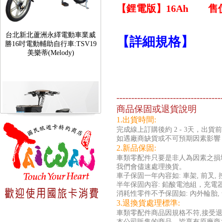
【鋰電版】16Ah 售價：
台北新北蘆洲永繹電動車業威
勝16吋電動輔助自行車:TSV19
【詳細規格】
美樂蒂(Melody)
-----------------------------------
商品保固或退貨說明
1.出貨時間:
完成線上訂購後約 2 - 3天，
如遇廠商缺貨或不可預期因素影響
2.新品保固:
車類零配件只要是非人為因素之損
我們會儘速處理換貨。
台北新北蘆洲永繹電動車可愛
車子保固一年內容如: 車架, 
馬18吋電動輔助自行車 CHT-
半年保固內容: 鉛酸電池組，充電
027
消耗性零件不予保固如: 內外輪胎,
3.退換貨處理標準:
車類零配件商品因規格不符,接受退(
本公司販售的商品，皆享有原廠商